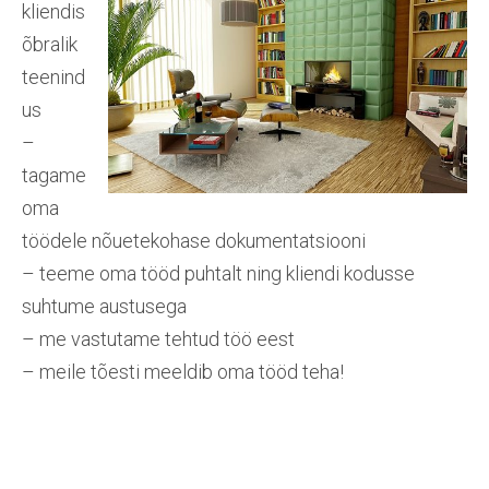
kliendis
õbralik
teenind
us
–
tagame
oma
töödele nõuetekohase dokumentatsiooni
– teeme oma tööd puhtalt ning kliendi kodusse
suhtume austusega
– me vastutame tehtud töö eest
– meile tõesti meeldib oma tööd teha!