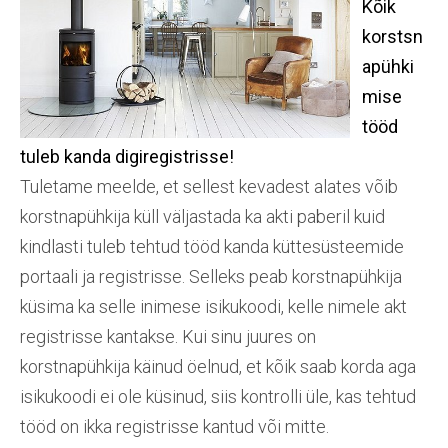
Kõik
korstsn
apühki
mise
tööd
tuleb kanda digiregistrisse!
Tuletame meelde, et sellest kevadest alates võib
korstnapühkija küll väljastada ka akti paberil kuid
kindlasti tuleb tehtud tööd kanda küttesüsteemide
portaali ja registrisse. Selleks peab korstnapühkija
küsima ka selle inimese isikukoodi, kelle nimele akt
registrisse kantakse. Kui sinu juures on
korstnapühkija käinud öelnud, et kõik saab korda aga
isikukoodi ei ole küsinud, siis kontrolli üle, kas tehtud
tööd on ikka registrisse kantud või mitte.