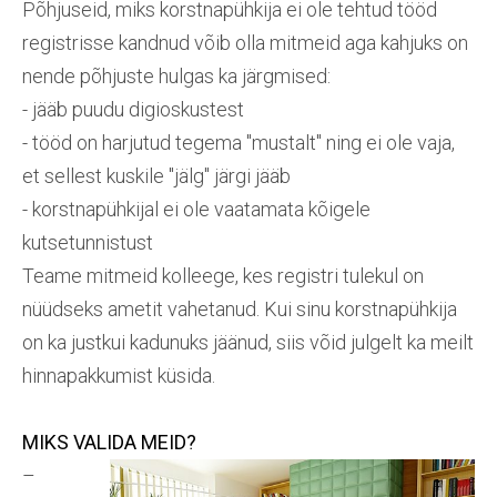
Põhjuseid, miks korstnapühkija ei ole tehtud tööd
registrisse kandnud võib olla mitmeid aga kahjuks on
nende põhjuste hulgas ka järgmised:
- jääb puudu digioskustest
- tööd on harjutud tegema "mustalt" ning ei ole vaja,
et sellest kuskile "jälg" järgi jääb
- korstnapühkijal ei ole vaatamata kõigele
kutsetunnistust
Teame mitmeid kolleege, kes registri tulekul on
nüüdseks ametit vahetanud. Kui sinu korstnapühkija
on ka justkui kadunuks jäänud, siis võid julgelt ka meilt
hinnapakkumist küsida.
MIKS VALIDA MEID?
–