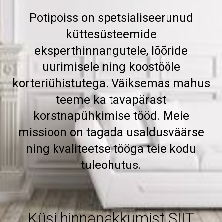
Potipoiss on spetsialiseerunud
küttesüsteemide
eksperthinnangutele, lõõride
uurimisele ning koostööle
korteriühistutega. Väiksemas mahus
teeme ka tavapärast
korstnapühkimise tööd. Meie
missioon on tagada usaldusväärse
ning kvaliteetse tööga teie kodu
tuleohutus.
Küsi hinnapakkumist SIIT